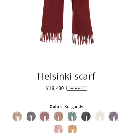
Helsinki scarf
¥18,480
通
SOLD OUT
常
価
Color:
格
Burgundy