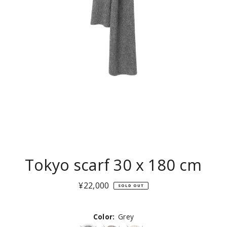
Tokyo scarf 30 x 180 cm
¥22,000
通
SOLD OUT
常
価
Color:
格
Grey